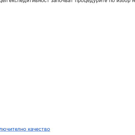
 цел експедитивност започват процедурите по избор 
ключително качество