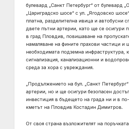
булевард „Санкт Петербург“ от булевард „
„Цариградско шосе“ с ул. „Ягодовско шосе“
платна, разделителна ивица и автобусни 
двете пътни артерии, като ще се осигури 
в град Пловдив, повишаване на пропускат
намаляване на фините прахови частици и 
необходимата подземна инфраструктура, ка
сигнализация, канализационни и водопров
среда за хора с увреждания.
„Продължението на бул. „Санкт Петербург
артерии, но и ще осигури безопасен достъ
инвестиция в бъдещето на града ни и в по
кметът на Пловдив Костадин Димитров.
От своя страна възложителят на поръчката