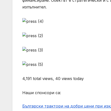
финансиране. Обектът е стратегически и с
изпълнител.
4,191 total views, 40 views today
Наши спонсори са:
Български трактори на добри цени при из