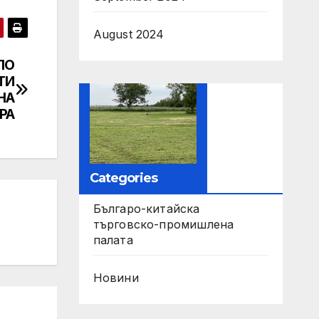
August 2024
ПО
ТИ
НА
РА
Categories
Българо-китайска
търговско-промишлена
палата
Новини