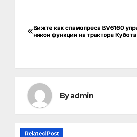
Вижте как сламопреса BV6160 упр
Post
някои функции на трактора Кубота
navigation
By
admin
Related Post