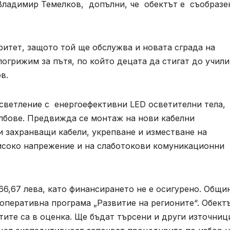
 Владимир Темелков, допълни, че обектът е съобразе
ритет, защото той ще обслужва и новата сграда на
погрижим за пътя, по който децата да стигат до учили
в.
светление с енергоефективни LED осветителни тела,
лбове. Предвижда се монтаж на нови кабелни
и захранващи кабели, укрепване и изместване на
исоко напрежение и на слаботокови комуникационни
66,67 лева, като финансирането не е осигурено. Общи
перативна програма „Развитие на регионите“. Обектъ
тите са в оценка. Ще бъдат търсени и други източниц