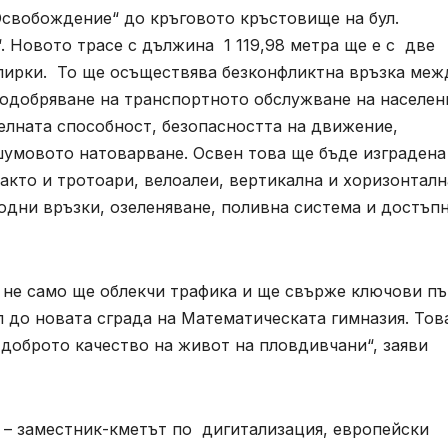
Освобождение“ до кръговото кръстовище на бул.
. Новото трасе с дължина 1 119,98 метра ще е с две
спирки. То ще осъществява безконфликтна връзка меж
подобряване на транспортното обслужване на населен
елната способност, безопасността на движение,
шумовото натоварване. Освен това ще бъде изградена
кто и тротоари, велоалеи, вертикална и хоризонталн
одни връзки, озеленяване, поливна система и достъп
“ не само ще облекчи трафика и ще свърже ключови п
п до новата сграда на Математическата гимназия. Тов
-доброто качество на живот на пловдивчани“, заяви
 – заместник-кметът по дигитализация, европейски