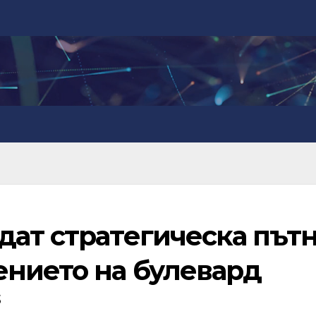
дат стратегическа път
ението на булевард