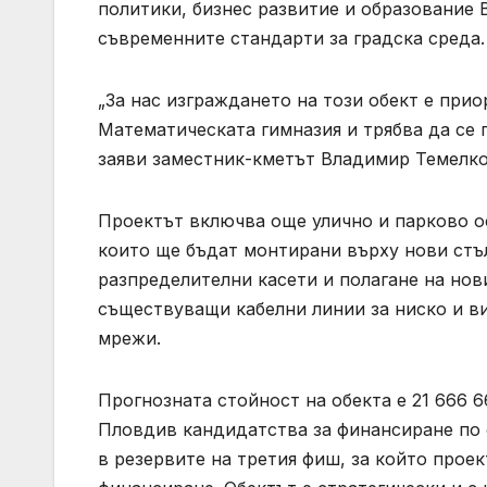
политики, бизнес развитие и образование
съвременните стандарти за градска среда.
„За нас изграждането на този обект е прио
Математическата гимназия и трябва да се 
заяви заместник-кметът Владимир Темелко
Проектът включва още улично и парково о
които ще бъдат монтирани върху нови стъ
разпределителни касети и полагане на нов
съществуващи кабелни линии за ниско и в
мрежи.
Прогнозната стойност на обекта е 21 666 6
Пловдив кандидатства за финансиране по о
в резервите на третия фиш, за който проек