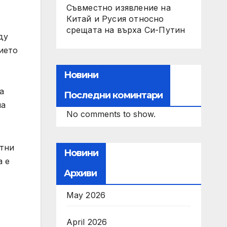
Съвместно изявление на
Китай и Русия относно
срещата на върха Си-Путин
ду
ието
Новини
а
Последни коминтари
на
No comments to show.
ътни
Новини
а е
Архиви
May 2026
April 2026