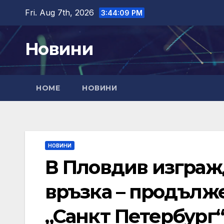
Skip
Fri. Aug 7th, 2026
3:44:10 PM
to
content
Новини
HOME
НОВИНИ
НОВИНИ
В Пловдив изграж
връзка – продълж
„Санкт Петербург“