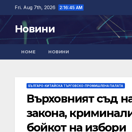
Skip
Fri. Aug 7th, 2026
2:16:47 AM
to
content
Новини
HOME
НОВИНИ
БЪЛГАРО-КИТАЙСКА ТЪРГОВСКО-ПРОМИШЛЕНА ПАЛАТА
Върховният съд н
закона, криминал
бойкот на избори