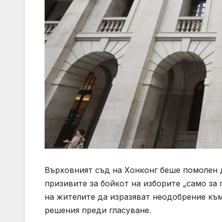
Върховният съд на Хонконг беше помолен 
призивите за бойкот на изборите „само за 
на жителите да изразяват неодобрение къ
решения преди гласуване.