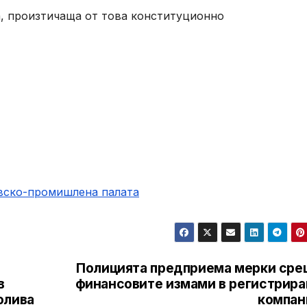
, произтичаща от това конституционно
овско-промишлена палaта
Полицията предприема мерки сре
в
финансовите измами в регистрира
олива
компан