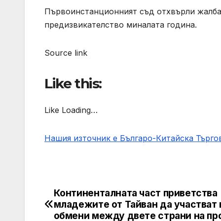
Първоинстанционният съд отхвърли жалба
предизвикателство миналата година.
Source link
Like this:
Like Loading…
Нашия източник е Българо-Китайска Търг
Континенталната част приветства
Post
младежите от Тайван да участват 
navigation
обмени между двете страни на пр