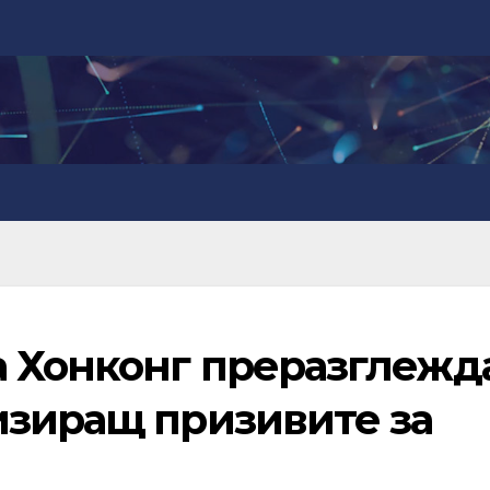
а Хонконг преразглежд
изиращ призивите за