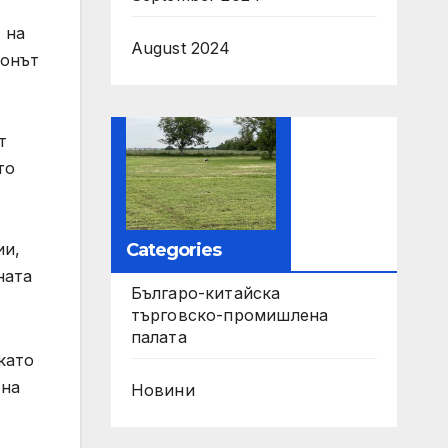
 на
August 2024
конът
т
то
Categories
ии,
ната
Българо-китайска
търговско-промишлена
палата
като
 на
Новини