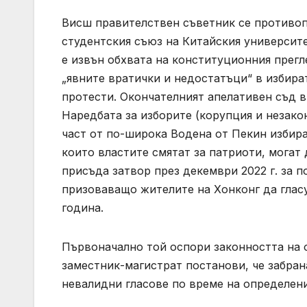
Висш правителствен съветник се противоп
студентския съюз на Китайския университе
е извън обхвата на конституционния прегл
„явните вратички и недостатъци“ в избира
протести. Окончателният апелативен съд в
Наредбата за изборите (корупция и незакон
част от по-широка Водена от Пекин избира
които властите смятат за патриоти, могат
присъда затвор през декември 2022 г. за 
призоваващо жителите на Хонконг да глас
година.
Първоначално той оспори законността на о
заместник-магистрат постанови, че забран
невалидни гласове по време на определен