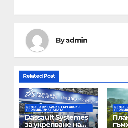
By
admin
Related Post
БЪЛГАРО-КИТАЙСКА ТЪРГОВСКО-
БЪЛГАР
ПРОМИШЛЕНА ПАЛАТА
ПРОМИШ
Dassault Systemes
Пла
за укрепване на
гъм