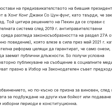
остави на предизвикателството на бившия президент
т в Хонг Конг Джаки Со Цун-фунг, като твърди, че за
ед. Той цитира решението на Пекин да се справи с
телната система след 2019 г. антиправителствени
 сряда разгледа законосъобразността на раздел 27A о
но поведение), която влезе в сила през май 2021 г. ка
телна реформа целящи да гарантират, че само онези,
 да заемат публични длъжности. So получи условна
повторно публикуване на съобщение в социалните мед
уват празно в Избор на Законодателен съвет предход
бвинението, но по-късно се призна за виновен, след 
ата за подбуждане на други към бойкот или подаване
и изборни периоди е конституционна.