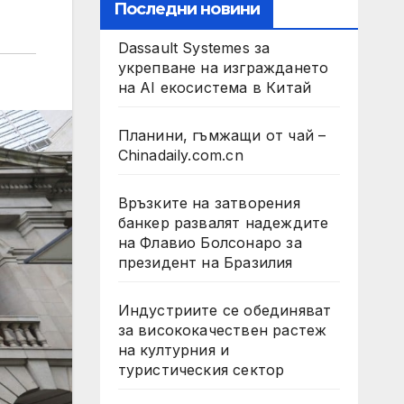
Последни новини
Dassault Systemes за
укрепване на изграждането
на AI екосистема в Китай
Планини, гъмжащи от чай –
Chinadaily.com.cn
Връзките на затворения
банкер развалят надеждите
на Флавио Болсонаро за
президент на Бразилия
Индустриите се обединяват
за висококачествен растеж
на културния и
туристическия сектор