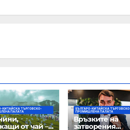
О-КИТАЙСКА ТЪРГОВСКО-
БЪЛГАРО-КИТАЙСКА ТЪРГОВСКО
ЛЕНА ПАЛАТА
ПРОМИШЛЕНА ПАЛАТА
нини,
Връзките на
жащи от чай –
затворения