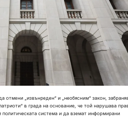
да отмени „извънреден“ и „необясним“ закон, забран
патриоти“ в града на основание, че той нарушава пра
м политическата система и да вземат информирани