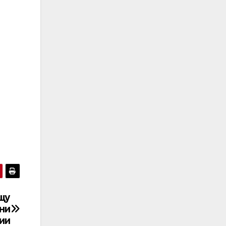
щу
ни
ии