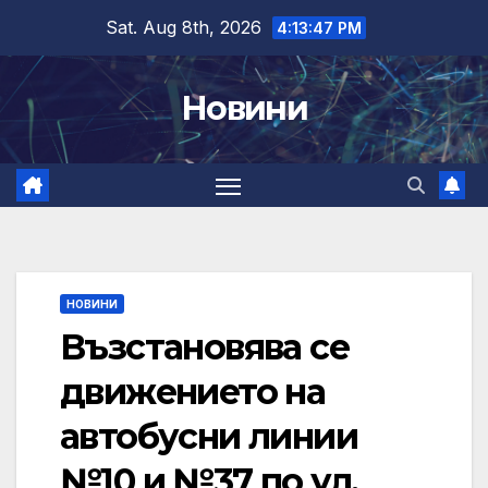
Skip
Sat. Aug 8th, 2026
4:13:47 PM
to
content
Новини
НОВИНИ
Възстановява се
движението на
автобусни линии
№10 и №37 по ул.