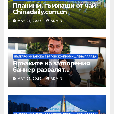
Планини, гъмжащи от чай –
Chinadaily.com.cn
MAY 21, 2026
ADMIN
БЪЛГАРО-КИТАЙСКА ТЪРГОВСКО-ПРОМИШЛЕНА ПАЛАТА
Връзките на затворения
банкер развалят
надеждите на Флавио
MAY 21, 2026
ADMIN
Болсонаро за президент на
Бразилия