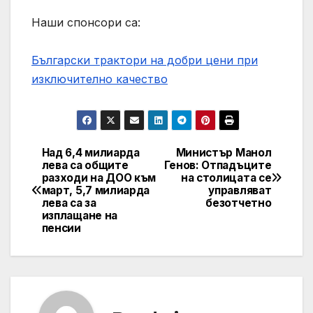
Наши спонсори са:
Български трактори на добри цени при
изключително качество
Над 6,4 милиарда
Министър Манол
Post
лева са общите
Генов: Отпадъците
разходи на ДОО към
на столицата се
navigation
март, 5,7 милиарда
управляват
лева са за
безотчетно
изплащане на
пенсии