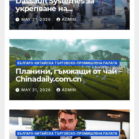
Dassault Systemes за
укрепване на
изграждането на AI
MAY 21, 2026
ADMIN
екосистема в Китай
БЪЛГАРО-КИТАЙСКА ТЪРГОВСКО-ПРОМИШЛЕНА ПАЛАТА
Планини, гъмжащи от чай –
Chinadaily.com.cn
MAY 21, 2026
ADMIN
БЪЛГАРО-КИТАЙСКА ТЪРГОВСКО-ПРОМИШЛЕНА ПАЛАТА