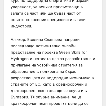
курс по водородна енергетика и изрази
увереност, че всички присъстващи в
залата са част или ще бъдат част от
новото поколение специалисти в тази
индустрия.
Чл.-кор. Евелина Славчева направи
последващо встъпително онлайн
представяне на проекта Green Skills for
Hydrogen и неговата цел за разработване и
прилагане на устойчива стратегия за
образование в подкрепа на бързо
разрастващата се водородна икономика в
страните от ЕС, като в средносрочен и
дългосрочен план това ще се случи и в
България. Тя обърна внимание, че „в
краткосрочен план проектът цели да се