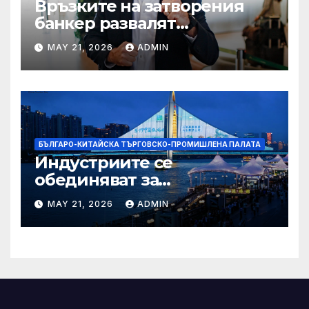
Връзките на затворения
банкер развалят
надеждите на Флавио
MAY 21, 2026
ADMIN
Болсонаро за президент на
Бразилия
БЪЛГАРО-КИТАЙСКА ТЪРГОВСКО-ПРОМИШЛЕНА ПАЛАТА
Индустриите се
обединяват за
висококачествен растеж на
MAY 21, 2026
ADMIN
културния и
туристическия сектор