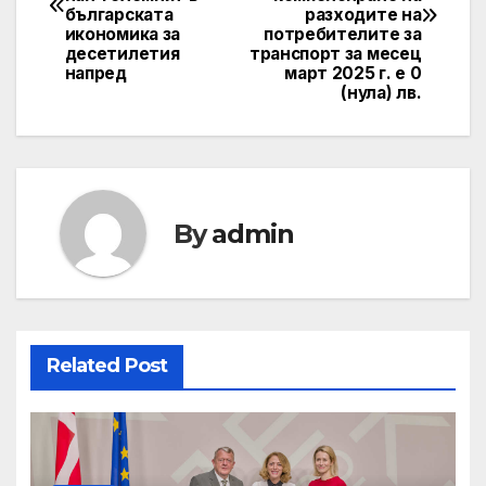
българската
разходите на
икономика за
потребителите за
десетилетия
транспорт за месец
напред
март 2025 г. е 0
(нула) лв.
By
admin
Related Post