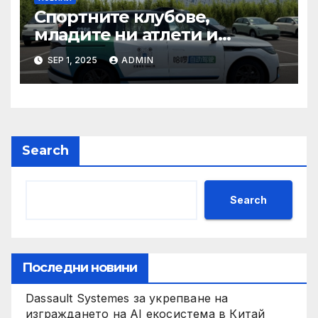
Спортните клубове,
младите ни атлети и
техните треньори имат
SEP 1, 2025
ADMIN
нужда от нашата подкрепа
и ние ще им я осигурим
Search
Search
Последни новини
Dassault Systemes за укрепване на
изграждането на AI екосистема в Китай