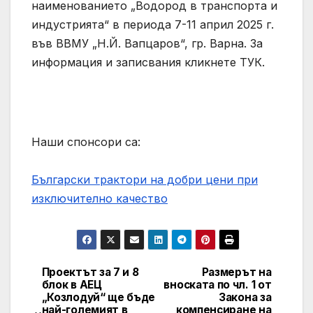
наименованието „Водород в транспорта и
индустрията“ в периода 7-11 април 2025 г.
във ВВМУ „Н.Й. Вапцаров“, гр. Варна. За
информация и записвания кликнете ТУК.
Наши спонсори са:
Български трактори на добри цени при
изключително качество
Проектът за 7 и 8
Размерът на
Post
блок в АЕЦ
вноската по чл. 1 от
„Козлодуй“ ще бъде
Закона за
navigation
най-големият в
компенсиране на