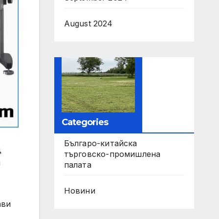
August 2024
Categories
Българо-китайска
д
търговско-промишлена
и
палата
Новини
ави