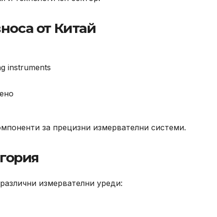
носа от Китай
ng instruments
тено
омпоненти за прецизни измервателни системи.
егория
 различни измервателни уреди: