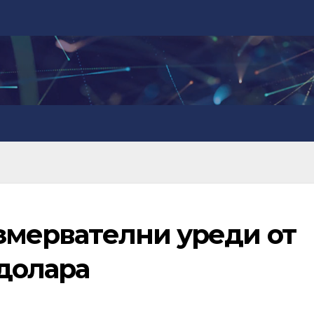
измервателни уреди от
 долара