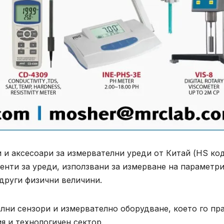
 и аксесоари за измервателни уреди от Китай (HS ко
енти за уреди, използвани за измерване на параметр
 други физични величини.
лни сензори и измервателно оборудване, което го пр
я и технологичен сектор.