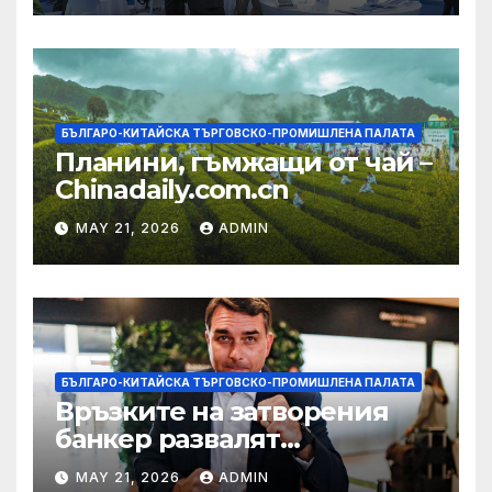
БЪЛГАРО-КИТАЙСКА ТЪРГОВСКО-ПРОМИШЛЕНА ПАЛАТА
Планини, гъмжащи от чай –
Chinadaily.com.cn
MAY 21, 2026
ADMIN
БЪЛГАРО-КИТАЙСКА ТЪРГОВСКО-ПРОМИШЛЕНА ПАЛАТА
Връзките на затворения
банкер развалят
надеждите на Флавио
MAY 21, 2026
ADMIN