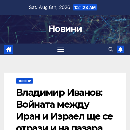
Skip
Sat. Aug 8th, 2026
1:21:29 AM
to
content
Новини
НОВИНИ
Владимир Иванов:
Войната между
Иран и Израел ще се
отрази и на пазара