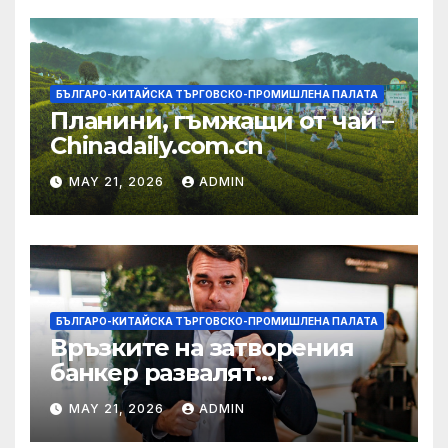
БЪЛГАРО-КИТАЙСКА ТЪРГОВСКО-ПРОМИШЛЕНА ПАЛАТА
Планини, гъмжащи от чай –
Chinadaily.com.cn
MAY 21, 2026
ADMIN
БЪЛГАРО-КИТАЙСКА ТЪРГОВСКО-ПРОМИШЛЕНА ПАЛАТА
Връзките на затворения
банкер развалят
надеждите на Флавио
MAY 21, 2026
ADMIN
Болсонаро за президент на
Бразилия