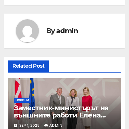
navigation
By
admin
Related Post
НОВИНИ
Заместник-министърът на
външните работи Елена
Шекерлетова участва в
SEP 1, 2025
ADMIN