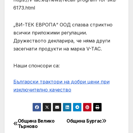
6173.html
„ВИ-ТЕК ЕВРОПА“ ООД спазва стриктно
всички приложими регулации.
Дружеството декларира, че няма други
засегнати продукти на марка V-TAC.
Наши спонсори са:
Български трактори на добри цени при
изключително качество
Община Велико
Община Бургас
Post
Търново