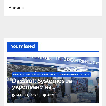
Новини
You missed
БЪЛГАРО-КИТАЙСКА ТЪРГОВСКО-ПРОМИШЛЕНА ПАЛАТА
Dassault Systemes за
укрепване на
изграждането на AI
MAY 21, 2026
ADMIN
екосистема в Китай