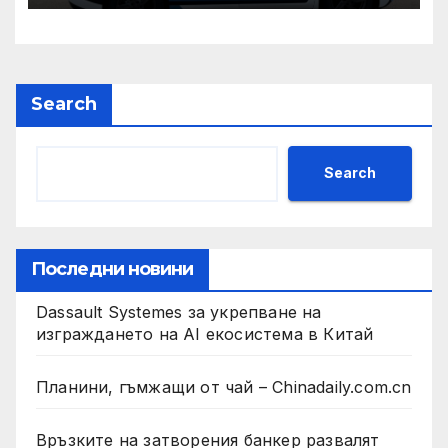
и ние ще им я осигурим
Search
Search
Последни новини
Dassault Systemes за укрепване на
изграждането на AI екосистема в Китай
Планини, гъмжащи от чай – Chinadaily.com.cn
Връзките на затворения банкер развалят