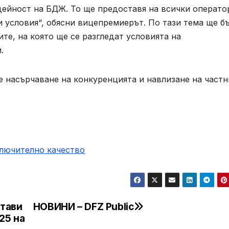
дейност на БДЖ. То ще предоставя на всички операто
 условия“, обясни вицепремиерът. По тази тема ще б
те, на която ще се разгледат условията на
.
е насърчаване на конкуренцията и навлизане на частн
ключително качество
тави
НОВИНИ – DFZ Public
25 на