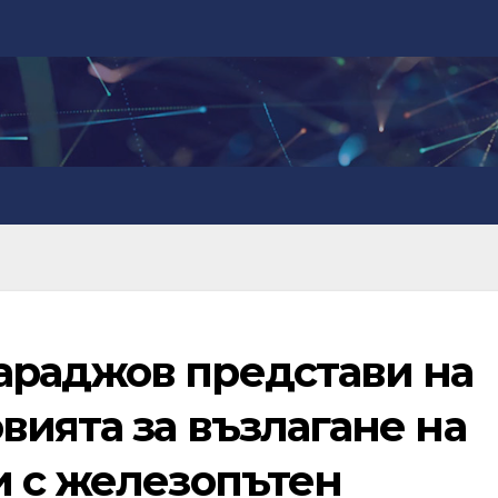
араджов представи на
ията за възлагане на
и с железопътен