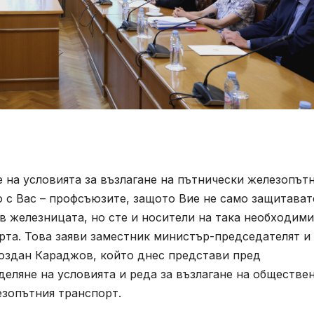
 на условията за възлагане на пътнически железопът
о с Вас – профсъюзите, защото Вие не само защитават
в железницата, но сте и носители на така необходим
орта. Това заяви заместник министър-председателят и
оздан Караджов, който днес представи пред
еляне на условията и реда за възлагане на обществе
езопътния транспорт.