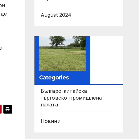
ри
ъде
August 2024
и
Categories
Българо-китайска
търговско-промишлена
палата
Новини