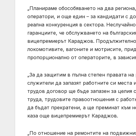
„Планираме обособяването на два региона,
оператори, и още един – за кандидати с до
реална конкуренция в сектора. Неслучайно
гаранциите, че обслужването на български
вицепремиерът Караджов. Продължителност
локомотивите, вагоните и мотрисите, прид
пропорционално от операторите, в зависим
„За да защитим в пълна степен правата на
служители да запазят работните си места 
трудов договор ще бъде запазен за целия сро
труда, трудовите правоотношения с работн
да бъдат прекратени, а ще преминат към н
каза още вицепремиерът Караджов.
„По отношение на ремонтите на подвижни