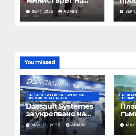
министърът на
про
външните работи
Мин
SEP 1, 2025
ADMIN
SEP 1
Елена
на т
Шекерлетова
кон
участва в
орг
неформалната
нар
среща на
път
министрите на
външните работи
You missed
на ЕС във формат
„Гимних“ на 30
август 2025 г. в
Копенхаген
БЪЛГАРО-КИТАЙСКА ТЪРГОВСКО-
БЪЛГАР
ПРОМИШЛЕНА ПАЛАТА
ПРОМИШ
Dassault Systemes
Пла
за укрепване на
гъм
изграждането на
Chin
MAY 21, 2026
ADMIN
MAY 
AI екосистема в