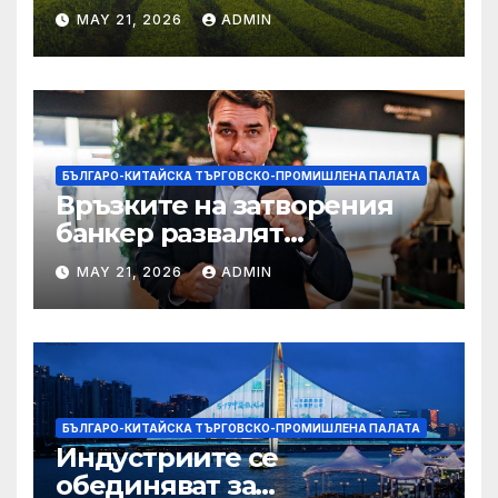
MAY 21, 2026
ADMIN
БЪЛГАРО-КИТАЙСКА ТЪРГОВСКО-ПРОМИШЛЕНА ПАЛАТА
Връзките на затворения
банкер развалят
надеждите на Флавио
MAY 21, 2026
ADMIN
Болсонаро за президент на
Бразилия
БЪЛГАРО-КИТАЙСКА ТЪРГОВСКО-ПРОМИШЛЕНА ПАЛАТА
Индустриите се
обединяват за