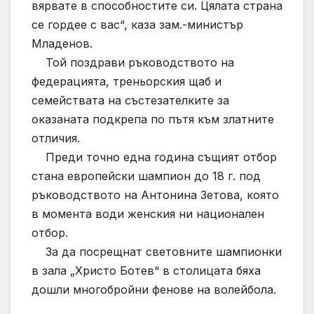
вярвате в способностите си. Цялата страна
се гордее с вас“, каза зам.-министър
Младенов.
Той поздрави ръководството на
федерацията, треньорския щаб и
семействата на състезателките за
оказаната подкрепа по пътя към златните
отличия.
Преди точно една година същият отбор
стана европейски шампион до 18 г. под
ръководството на Антонина Зетова, която
в момента води женския ни национален
отбор.
За да посрещнат световните шампионки
в зала „Христо Ботев“ в столицата бяха
дошли многобройни фенове на волейбола.