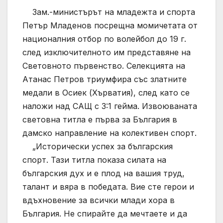
Зам.-министърът на младежта и спорта
Петър Младенов посрещна момичетата от
националния отбор по волейбол до 19 г.
след изключителното им представяне на
Световното първенство. Селекцията на
Атанас Петров триумфира със златните
медали в Осиек (Хърватия), след като се
наложи над САЩ с 3:1 гейма. Извоюваната
световна титла е първа за България в
дамско направление на колективен спорт.
„Исторически успех за българския
спорт. Тази титла показа силата на
българския дух и е плод на вашия труд,
талант и вяра в победата. Вие сте герои и
вдъхновение за всички млади хора в
България. Не спирайте да мечтаете и да