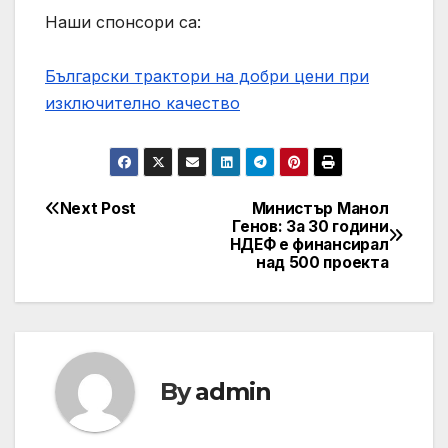
Наши спонсори са:
Български трактори на добри цени при
изключително качество
Next Post
Министър Манол
Post
Генов: За 30 години
НДЕФ е финансирал
navigation
над 500 проекта
By
admin