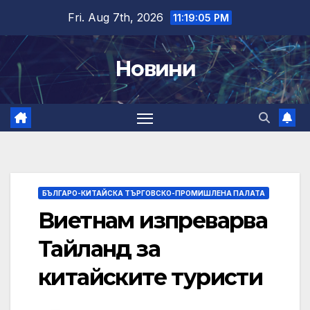
Skip
Fri. Aug 7th, 2026
11:19:06 PM
to
content
Новини
БЪЛГАРО-КИТАЙСКА ТЪРГОВСКО-ПРОМИШЛЕНА ПАЛАТА
Виетнам изпреварва
Тайланд за
китайските туристи