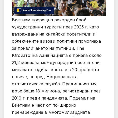
Виетнам посрещна рекорден брой
чуждестранни туристи през 2025 г. като
възраждане на китайски посетители и
облекчените визови политики помогнаха
за привличането на пътници. The
Югоизточна Азия нацията е приела около
21,2 милиона международни посетители
миналата година, което е с 20 процента
повече, според Националната
статистическа служба. Предишният му
връх беше 18 милиона, регистриран през
2019 г. преди пандемията. Подемът на
Виетнам е част от по-широко
пренареждане в многомилиардната