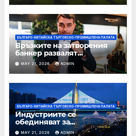
БЪЛГАРО-КИТАЙСКА ТЪРГОВСКО-ПРОМИШЛЕНА ПАЛАТА
Връзките на затворения
банкер развалят
надеждите на Флавио
MAY 21, 2026
ADMIN
Болсонаро за президент на
Бразилия
БЪЛГАРО-КИТАЙСКА ТЪРГОВСКО-ПРОМИШЛЕНА ПАЛАТА
Индустриите се
обединяват за
висококачествен растеж на
MAY 21, 2026
ADMIN