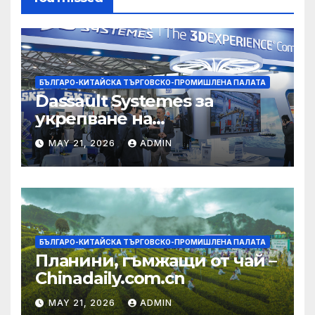
БЪЛГАРО-КИТАЙСКА ТЪРГОВСКО-ПРОМИШЛЕНА ПАЛАТА
Dassault Systemes за
укрепване на
изграждането на AI
MAY 21, 2026
ADMIN
екосистема в Китай
БЪЛГАРО-КИТАЙСКА ТЪРГОВСКО-ПРОМИШЛЕНА ПАЛАТА
Планини, гъмжащи от чай –
Chinadaily.com.cn
MAY 21, 2026
ADMIN