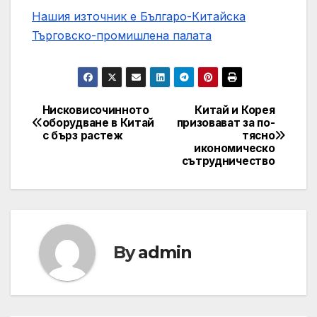
Нашия източник е Българо-Китайска
Търговско-промишлена палaта
Нисковисочинното
Китай и Корея
Post
оборудване в Китай
призовават за по-
с бърз растеж
тясно
navigation
икономическо
сътрудничество
By
admin