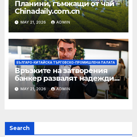
Планини, гъмжащи от чай –
Chinadaily.com.cn
MAY 21, 2026
ADMIN
БЪЛГАРО-КИТАЙСКА ТЪРГОВСКО-ПРОМИШЛЕНА ПАЛАТА
Връзките на затворения
банкер развалят надеждите
на Флавио Болсонаро за
MAY 21, 2026
ADMIN
президент на Бразилия
Search