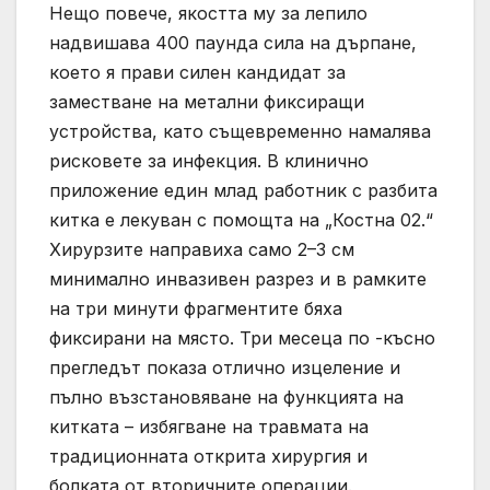
Нещо повече, якостта му за лепило
надвишава 400 паунда сила на дърпане,
което я прави силен кандидат за
заместване на метални фиксиращи
устройства, като същевременно намалява
рисковете за инфекция. В клинично
приложение един млад работник с разбита
китка е лекуван с помощта на „Костна 02.“
Хирурзите направиха само 2–3 см
минимално инвазивен разрез и в рамките
на три минути фрагментите бяха
фиксирани на място. Три месеца по -късно
прегледът показа отлично изцеление и
пълно възстановяване на функцията на
китката – избягване на травмата на
традиционната открита хирургия и
болката от вторичните операции.