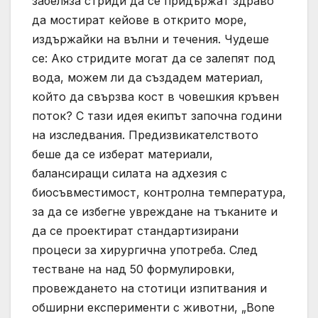
забеляза стриди да се придържат здраво
да мостират кейове в открито море,
издържайки на вълни и течения. Чудеше
се: Ако стридите могат да се залепят под
вода, можем ли да създадем материал,
който да свързва кост в човешкия кръвен
поток? С тази идея екипът започна години
на изследвания. Предизвикателството
беше да се изберат материали,
балансиращи силата на адхезия с
биосъвместимост, контролна температура,
за да се избегне увреждане на тъканите и
да се проектират стандартизирани
процеси за хирургична употреба. След
тестване на над 50 формулировки,
провеждането на стотици изпитвания и
обширни експерименти с животни, „Bone