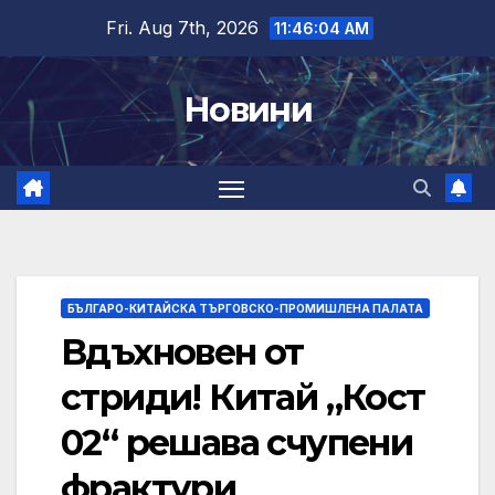
Skip
Fri. Aug 7th, 2026
11:46:05 AM
to
content
Новини
БЪЛГАРО-КИТАЙСКА ТЪРГОВСКО-ПРОМИШЛЕНА ПАЛАТА
Вдъхновен от
стриди! Китай „Кост
02“ решава счупени
фрактури