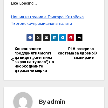
Like Loading…
Нашия източник е Българо-Китайска
Търговско-промишлена палaта
Хонконгските
PLA разкрива
Post
предприятия могат
система за ядрено
да видят „светлина
възпиране
navigation
в края на тунела“, но
необходимите
държавни мерки
By
admin