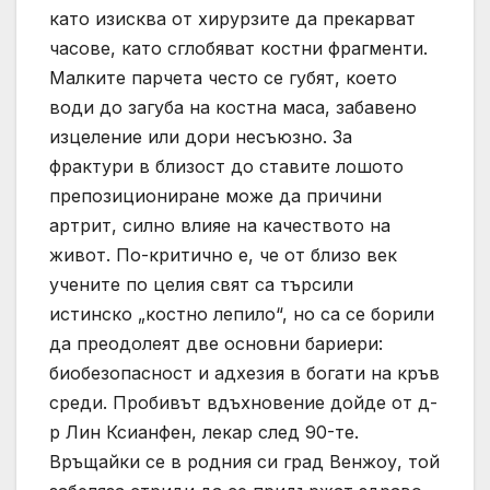
като изисква от хирурзите да прекарват
часове, като сглобяват костни фрагменти.
Малките парчета често се губят, което
води до загуба на костна маса, забавено
изцеление или дори несъюзно. За
фрактури в близост до ставите лошото
препозициониране може да причини
артрит, силно влияе на качеството на
живот. По-критично е, че от близо век
учените по целия свят са търсили
истинско „костно лепило“, но са се борили
да преодолеят две основни бариери:
биобезопасност и адхезия в богати на кръв
среди. Пробивът вдъхновение дойде от д-
р Лин Ксианфен, лекар след 90-те.
Връщайки се в родния си град Венжоу, той