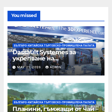
You missed
БЪЛГАРО-КИТАЙСКА ТЪРГОВСКО-ПРОМИШЛЕНА ПАЛАТА
Dassault Systemes за
укрепване на
изграждането на AI
MAY 21, 2026
ADMIN
екосистема в Китай
БЪЛГАРО-КИТАЙСКА ТЪРГОВСКО-ПРОМИШЛЕНА ПАЛАТА
Планини, гъмжащи от чай –