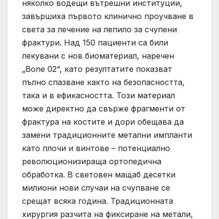
няколко водещи вътрешни институции,
завършиха първото клинично проучване в
света за лечение на лепило за счупени
фрактури. Над 150 пациенти са били
лекувани с нов биоматериал, наречен
„Bone 02“, като резултатите показват
пълно спазване както на безопасността,
така и в ефикасността. Този материал
може директно да свърже фрагменти от
фрактура на костите и дори обещава да
замени традиционните метални импланти
като плочи и винтове – потенциално
революционизираща ортопедична
обработка. В световен мащаб десетки
милиони нови случаи на счупване се
срещат всяка година. Традиционната
хирургия разчита на фиксиране на метали,