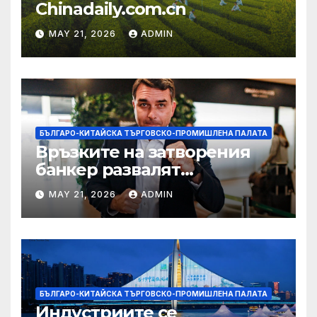
Chinadaily.com.cn
MAY 21, 2026
ADMIN
БЪЛГАРО-КИТАЙСКА ТЪРГОВСКО-ПРОМИШЛЕНА ПАЛАТА
Връзките на затворения
банкер развалят
надеждите на Флавио
MAY 21, 2026
ADMIN
Болсонаро за президент на
Бразилия
БЪЛГАРО-КИТАЙСКА ТЪРГОВСКО-ПРОМИШЛЕНА ПАЛАТА
Индустриите се