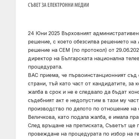
24 Юни 2025 Върховният административен 
решение, с което обезсилва решението на 
решение на СЕМ (по протокол) от 29.06.202
директор на Българската национална теле
процедурата.
ВАС приема, че първоинстанционният съд 
страни, тъй като част от кандидатите, за 
жалба в срок и не е следвало да бъдат ко
съдебният акт е недопустим в тази му час
производство по делото по отношение на с
Величкова, като подала жалба, е имала пр
След връщане на преписката, Съветът ще 
провеждане на процедурата по избор на г