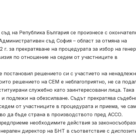
съд на Република България се произнесе с окончател
Административен съд София – област за отмяна на
2 г. за прекратяване на процедурата за избор на гене
визия по отношение на седем от участниците в
е постановил решението си с участието на ненадлеж
които решението на СЕМ е неблагоприятно, не са пода
нституирани служебно като заинтересовани лица. Така
т и подлежи на обезсилване. Съдът прекратява съдебн
едем от участниците в процедурата и приема, че сам
аво да бъде страна в производството пред АССО.
предприеме необходимите действия за законосъобраз
енерален директор на БНТ в съответствие с диспозит