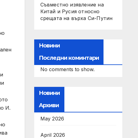
Съвместно изявление на
Китай и Русия относно
срещата на върха Си-Путин
но
Новини
рален
Последни коминтари
No comments to show.
ни
ли
Новини
ото
Архиви
о И.
May 2026
но
ива
April 2026