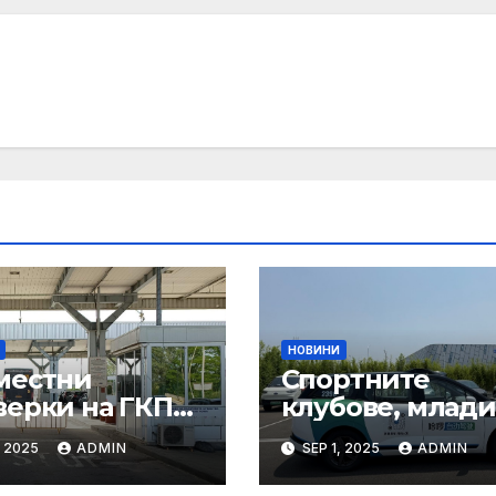
НОВИНИ
местни
Спортните
верки на ГКПП:
клубове, млади
истерството
ни атлети и
, 2025
ADMIN
SEP 1, 2025
ADMIN
уризма и
техните трень
тролните
имат нужда от