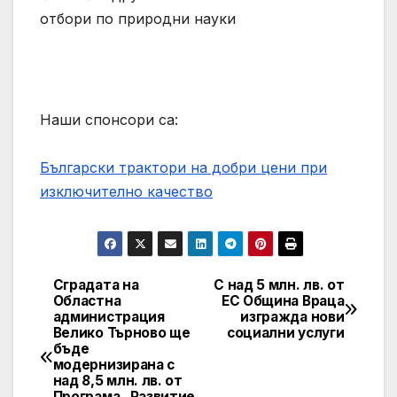
отбори по природни науки
Наши спонсори са:
Български трактори на добри цени при
изключително качество
Сградата на
С над 5 млн. лв. от
Post
Областна
ЕС Община Враца
администрация
изгражда нови
navigation
Велико Търново ще
социални услуги
бъде
модернизирана с
над 8,5 млн. лв. от
Програма „Развитие