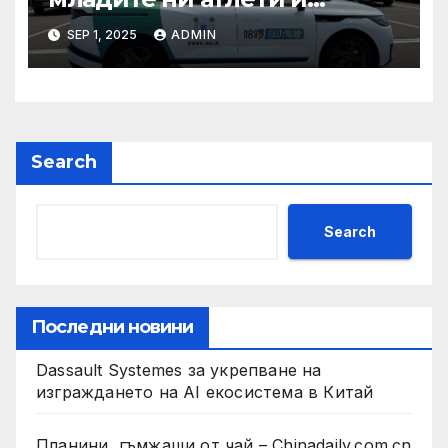
техните треньори имат
SEP 1, 2025
ADMIN
нужда от нашата подкрепа
и ние ще им я осигурим
Search
Search
Последни новини
Dassault Systemes за укрепване на
изграждането на AI екосистема в Китай
Планини, гъмжащи от чай – Chinadaily.com.cn