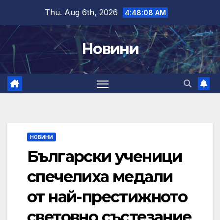
Skip
Thu. Aug 6th, 2026
4:48:08 AM
to
content
Новини
НОВИНИ
Български ученици
спечелиха медали
от най-престижното
световно състезание