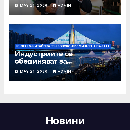
надеждите на Флавио
MAY 21, 2026
ADMIN
Болсонаро за президент на
Бразилия
БЪЛГАРО-КИТАЙСКА ТЪРГОВСКО-ПРОМИШЛЕНА ПАЛАТА
Индустриите се
обединяват за
висококачествен растеж на
MAY 21, 2026
ADMIN
културния и
туристическия сектор
Новини