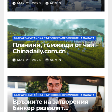
изграждането на AI
MAY 21, 2026
ADMIN
екосистема в Китай
БЪЛГАРО-КИТАЙСКА ТЪРГОВСКО-ПРОМИШЛЕНА ПАЛАТА
Планини, гъмжащи от чай –
Chinadaily.com.cn
MAY 21, 2026
ADMIN
БЪЛГАРО-КИТАЙСКА ТЪРГОВСКО-ПРОМИШЛЕНА ПАЛАТА
Връзките на затворения
банкер развалят