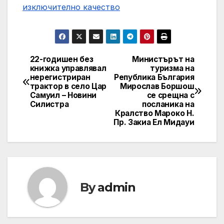
изключително качество
22-годишен без
Министърът на
Post
книжка управлявал
туризма на
нерегистриран
Република България
navigation
трактор в село Цар
Мирослав Боршош
Самуил – Новини
се срещна с
Силистра
посланика на
Кралство Мароко Н.
Пр. Закиа Ел Мидауи
By
admin