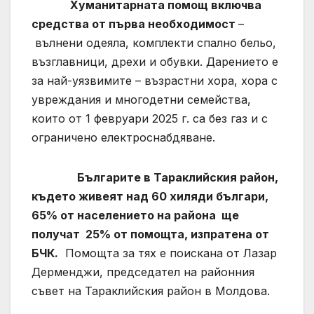
Хуманитарната помощ включва
средства от първа необходимост
–
вълнени одеяла, комплекти спално бельо,
възглавници, дрехи и обувки. Дарението е
за най-уязвимите – възрастни хора, хора с
увреждания и многодетни семейства,
които от 1 февруари 2025 г. са без газ и с
ограничено електроснабдяване.
Българите в Тараклийския район,
където живеят над 60 хиляди българи,
65% от населението на района ще
получат
25% от помощта,
изпратена от
БЧК.
Помощта за тях е поискана от Лазар
Дерменджи, председател на районния
съвет на Тараклийския район в Молдова.