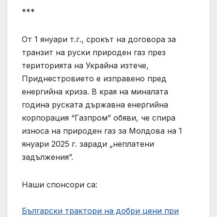
***
От 1 януари т.г., срокът на договора за
транзит на руски природен газ през
територията на Украйна изтече,
Приднестровието е изправено пред
енергийна криза. В края на миналата
година руската държавна енергийна
корпорация “Газпром” обяви, че спира
износа на природен газ за Молдова на 1
януари 2025 г. заради „неплатени
задължения”.
Наши спонсори са:
Български трактори на добри цени при