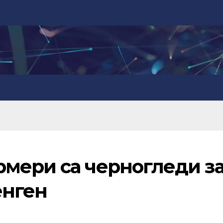
мери са черногледи з
енген