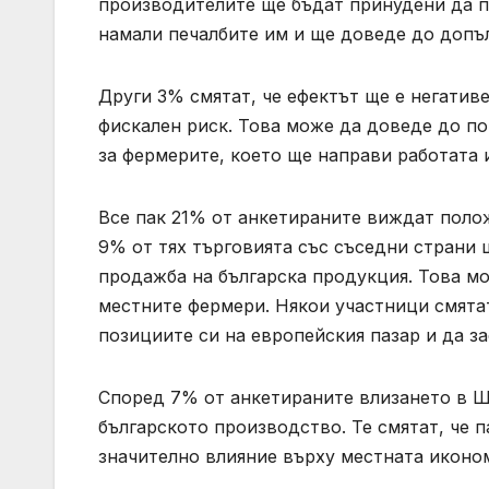
производителите ще бъдат принудени да п
намали печалбите им и ще доведе до допъ
Други 3% смятат, че ефектът ще е негатив
фискален риск. Това може да доведе до п
за фермерите, което ще направи работата 
Все пак 21% от анкетираните виждат полож
9% от тях търговията със съседни страни 
продажба на българска продукция. Това мо
местните фермери. Някои участници смятат
позициите си на европейския пазар и да з
Според 7% от анкетираните влизането в Ш
българското производство. Те смятат, че 
значително влияние върху местната иконо