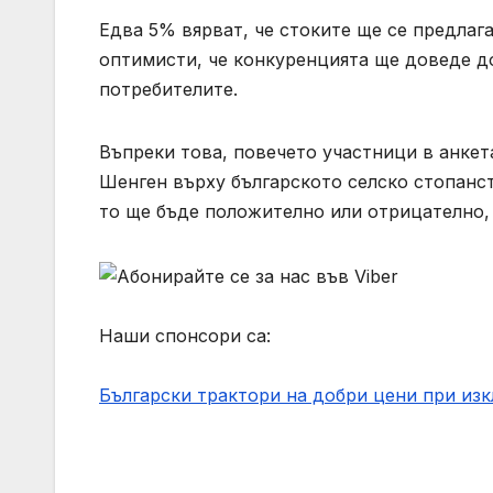
Едва 5% вярват, че стоките ще се предлага
оптимисти, че конкуренцията ще доведе д
потребителите.
Въпреки това, повечето участници в анкет
Шенген върху българското селско стопанст
то ще бъде положително или отрицателно, 
Наши спонсори са:
Български трактори на добри цени при из