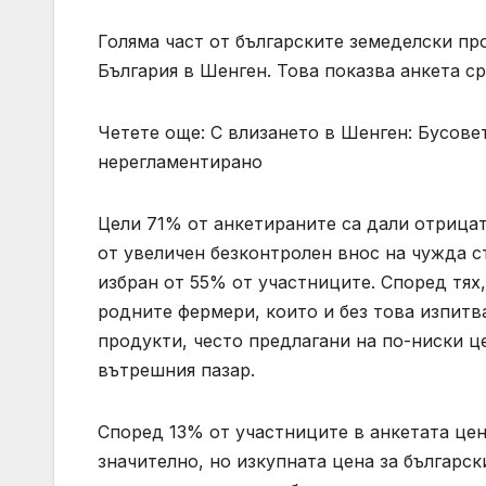
Голяма част от българските земеделски пр
България в Шенген. Това показва анкета ср
Четете още: С влизането в Шенген: Бусове
нерегламентирано
Цели 71% от анкетираните са дали отрицат
от увеличен безконтролен внос на чужда ст
избран от 55% от участниците. Според тях
родните фермери, които и без това изпитв
продукти, често предлагани на по-ниски ц
вътрешния пазар.
Според 13% от участниците в анкетата цен
значително, но изкупната цена за българск