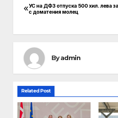
УС на ДФЗ отпуска 500 хил. лева з
Post
с доматения молец
navigation
By
admin
Related Post