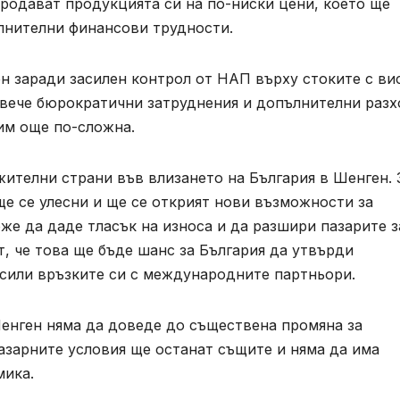
родават продукцията си на по-ниски цени, което ще
лнителни финансови трудности.
ен заради засилен контрол от НАП върху стоките с ви
овече бюрократични затруднения и допълнителни раз
им още по-сложна.
ителни страни във влизането на България в Шенген. 
ще се улесни и ще се открият нови възможности за
же да даде тласък на износа и да разшири пазарите з
, че това ще бъде шанс за България да утвърди
асили връзките си с международните партньори.
енген няма да доведе до съществена промяна за
пазарните условия ще останат същите и няма да има
мика.