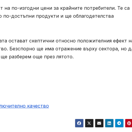
т на по-изгодни цени за крайните потребители. Те са
о по-достъпни продукти и ще облагодетелства
ата остават скептични относно положителния ефект н
во. Безспорно ще има отражение върху сектора, но д
ще разберем още през лятото.
ключително качество