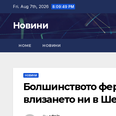
Skip
Fri. Aug 7th, 2026
8:09:50 PM
to
content
Новини
HOME
НОВИНИ
НОВИНИ
Болшинството фер
влизането ни в Ш