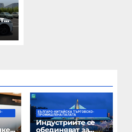
те
ори
па
О-
БЪЛГАРО-КИТАЙСКА ТЪРГОВСКО-
ПРОМИШЛЕНА ПАЛАТА
Индустриите се
нкер
обединяват за