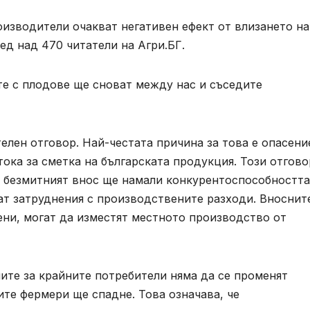
оизводители очакват негативен ефект от влизането на
ед над 470 читатели на Агри.БГ.
те с плодове ще сноват между нас и съседите
елен отговор. Най-честата причина за това е опасени
ока за сметка на българската продукция. Този отгово
, безмитният внос ще намали конкурентоспособността
ат затруднения с производствените разходи. Вноснит
ени, могат да изместят местното производство от
ите за крайните потребители няма да се променят
ите фермери ще спадне. Това означава, че