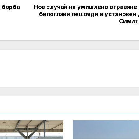
а борба
Нов случай на умишлено отравяне 
белоглави лешояди е установен 
Симит