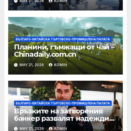
MAY 21, 2026
ADMIN
БЪЛГАРО-КИТАЙСКА ТЪРГОВСКО-ПРОМИШЛЕНА ПАЛАТА
Планини, гъмжащи от чай –
Chinadaily.com.cn
MAY 21, 2026
ADMIN
БЪЛГАРО-КИТАЙСКА ТЪРГОВСКО-ПРОМИШЛЕНА ПАЛАТА
Връзките на затворения
банкер развалят надеждите
на Флавио Болсонаро за
MAY 21, 2026
ADMIN