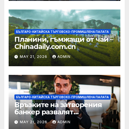
БЪЛГАРО-КИТАЙСКА ТЪРГОВСКО-ПРОМИШЛЕНА ПАЛАТА
Планини, гъмжащи от чай –
Chinadaily.com.cn
MAY 21, 2026
ADMIN
БЪЛГАРО-КИТАЙСКА ТЪРГОВСКО-ПРОМИШЛЕНА ПАЛАТА
Връзките на затворения
банкер развалят
надеждите на Флавио
MAY 21, 2026
ADMIN
Болсонаро за президент на