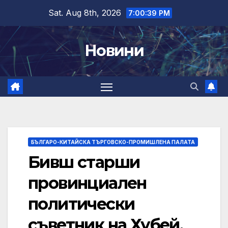
Skip
Sat. Aug 8th, 2026
7:00:40 PM
to
content
Новини
БЪЛГАРО-КИТАЙСКА ТЪРГОВСКО-ПРОМИШЛЕНА ПАЛАТА
Бивш старши
провинциален
политически
съветник на Хубей,