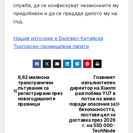
служба, да се конфискуват незаконните му
придобивки и да се предаде делото му на
съд.
Нашия източник е Българо-Китайска
Търговско-промишлена палaта
6,62 милиона
Главният
Post
трансгранични
изпълнителен
пътувания са
директор на Xiaomi
navigation
регистрирани през
разглобява YU7 в
новогодишните
поток на живо
празници
поради опасения за
безопасността,
поставя цел за
доставка през 2026
г. на 550 000 ·
TechNode