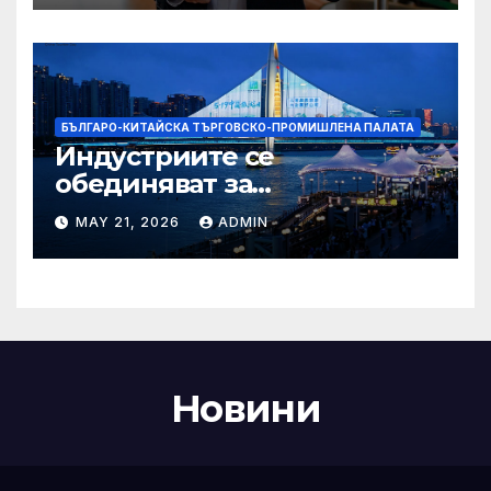
Бразилия
БЪЛГАРО-КИТАЙСКА ТЪРГОВСКО-ПРОМИШЛЕНА ПАЛАТА
Индустриите се
обединяват за
висококачествен растеж на
MAY 21, 2026
ADMIN
културния и
туристическия сектор
Новини