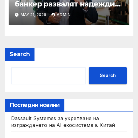
банкер развалят надеждите
на Флавио Болсонаро за
MAY 21, 2026
ADMIN
президент на Бразилия
Search
Search
Последни новини
Dassault Systemes за укрепване на
изграждането на AI екосистема в Китай