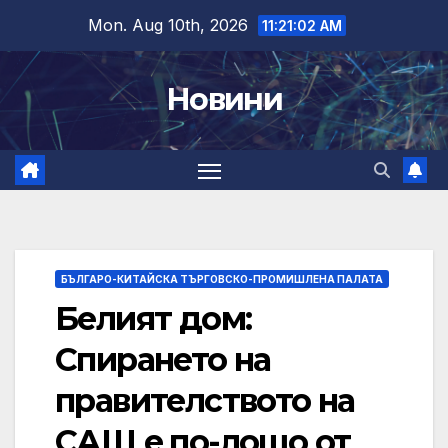
Skip
Mon. Aug 10th, 2026
11:21:03 AM
to
content
Новини
БЪЛГАРО-КИТАЙСКА ТЪРГОВСКО-ПРОМИШЛЕНА ПАЛАТА
Белият дом:
Спирането на
правителството на
САЩ е по-лошо от