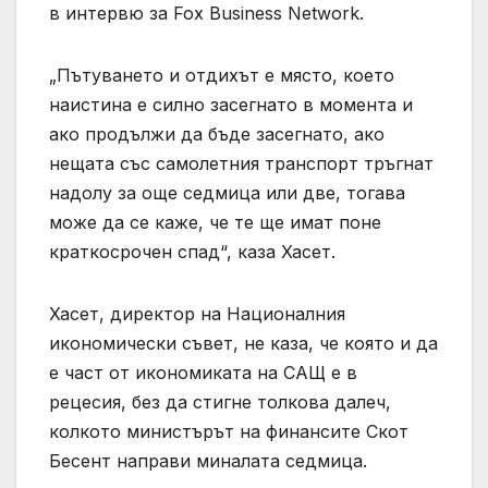
в интервю за Fox Business Network.
„Пътуването и отдихът е място, което
наистина е силно засегнато в момента и
ако продължи да бъде засегнато, ако
нещата със самолетния транспорт тръгнат
надолу за още седмица или две, тогава
може да се каже, че те ще имат поне
краткосрочен спад“, каза Хасет.
Хасет, директор на Националния
икономически съвет, не каза, че която и да
е част от икономиката на САЩ е в
рецесия, без да стигне толкова далеч,
колкото министърът на финансите Скот
Бесент направи миналата седмица.