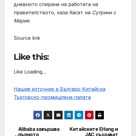
дневното спиране на работата на
правителството, каза Хасет на
Сутрини с
Мария
.
Source link
Like this:
Like Loading…
Нашия източник е Българо-Китайска
Търговско-промишлена палaта
Alibaba завършва
Китайските EHang и
Post
пълното
JAC създават