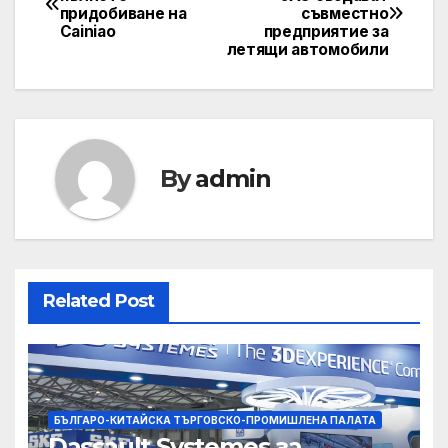
придобиване на
съвместно
navigation
Cainiao
предприятие за
летящи автомобили
By
admin
Related Post
БЪЛГАРО-КИТАЙСКА ТЪРГОВСКО-ПРОМИШЛЕНА ПАЛАТА
Dassault Systemes за