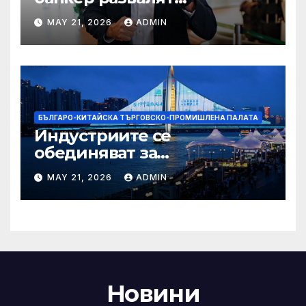
надеждите на Флавио
MAY 21, 2026
ADMIN
Болсонаро за президент на
Бразилия
БЪЛГАРО-КИТАЙСКА ТЪРГОВСКО-ПРОМИШЛЕНА ПАЛАТА
Индустриите се
обединяват за
висококачествен растеж на
MAY 21, 2026
ADMIN
културния и
туристическия сектор
Новини