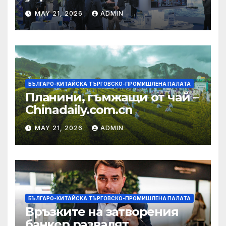
изграждането на AI
MAY 21, 2026
ADMIN
екосистема в Китай
БЪЛГАРО-КИТАЙСКА ТЪРГОВСКО-ПРОМИШЛЕНА ПАЛАТА
Планини, гъмжащи от чай –
Chinadaily.com.cn
MAY 21, 2026
ADMIN
БЪЛГАРО-КИТАЙСКА ТЪРГОВСКО-ПРОМИШЛЕНА ПАЛАТА
Връзките на затворения
банкер развалят