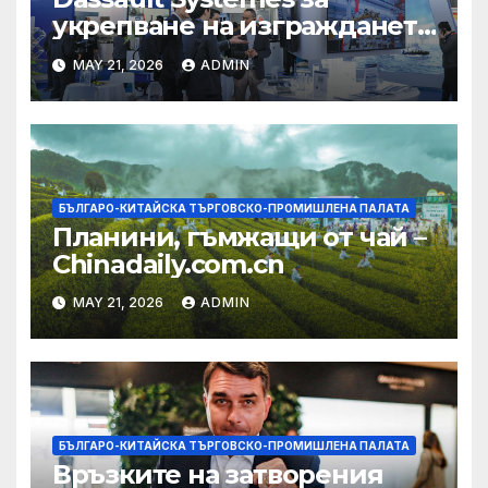
укрепване на изграждането
на AI екосистема в Китай
MAY 21, 2026
ADMIN
БЪЛГАРО-КИТАЙСКА ТЪРГОВСКО-ПРОМИШЛЕНА ПАЛАТА
Планини, гъмжащи от чай –
Chinadaily.com.cn
MAY 21, 2026
ADMIN
БЪЛГАРО-КИТАЙСКА ТЪРГОВСКО-ПРОМИШЛЕНА ПАЛАТА
Връзките на затворения