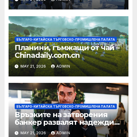
БЪЛГАРО-КИТАЙСКА ТЪРГОВСКО-ПРОМИШЛЕНА ПАЛАТА
Планини, гъмжащи от чай –
Chinadaily.com.cn
MAY 21, 2026
ADMIN
БЪЛГАРО-КИТАЙСКА ТЪРГОВСКО-ПРОМИШЛЕНА ПАЛАТА
Връзките на затворения
банкер развалят надеждите
на Флавио Болсонаро за
MAY 21, 2026
ADMIN