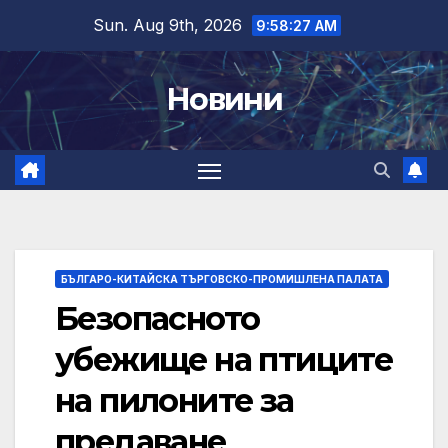
Skip
Sun. Aug 9th, 2026
9:58:28 AM
to
content
Новини
БЪЛГАРО-КИТАЙСКА ТЪРГОВСКО-ПРОМИШЛЕНА ПАЛАТА
Безопасното
убежище на птиците
на пилоните за
предаване