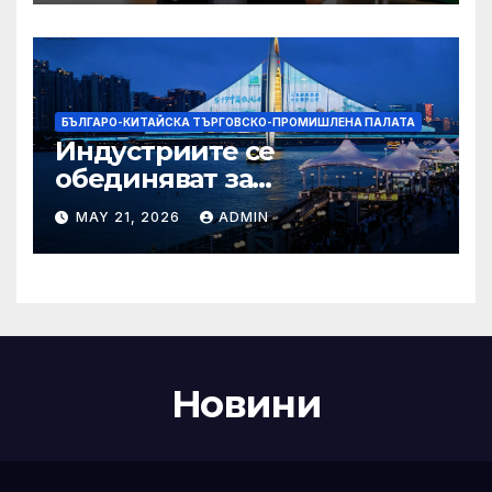
Бразилия
БЪЛГАРО-КИТАЙСКА ТЪРГОВСКО-ПРОМИШЛЕНА ПАЛАТА
Индустриите се
обединяват за
висококачествен растеж на
MAY 21, 2026
ADMIN
културния и
туристическия сектор
Новини