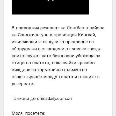
В природния резерват на Лонгбао в района
на Санджиангуан в провинция Кингхай,
извисяващите се кули за предаване са
оборудвани с създадени от човека гнезда,
които служат като безопасни убежища за
птици на платото, показвайки красиво
виждане за хармонично съвместно
съществуване между хората и птиците в
резервата.
Танкове до chinadaily.com.cn
Моля, посетете: