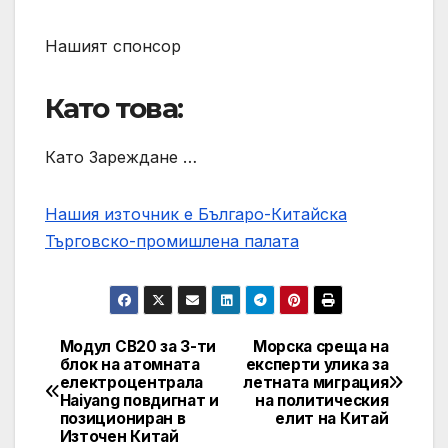
Нашият спонсор
Като това:
Като Зареждане …
Нашия източник е Българо-Китайска
Търговско-промишлена палaта
Модул CB20 за 3-ти
Морска среща на
Post
блок на атомната
експерти улика за
електроцентрала
летната миграция
navigation
Haiyang повдигнат и
на политическия
позициониран в
елит на Китай
Източен Китай