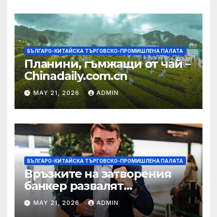
БЪЛГАРО-КИТАЙСКА ТЪРГОВСКО-ПРОМИШЛЕНА ПАЛАТА
Планини, гъмжащи от чай –
Chinadaily.com.cn
MAY 21, 2026
ADMIN
БЪЛГАРО-КИТАЙСКА ТЪРГОВСКО-ПРОМИШЛЕНА ПАЛАТА
Връзките на затворения
банкер развалят
надеждите на Флавио
MAY 21, 2026
ADMIN
Болсонаро за президент на