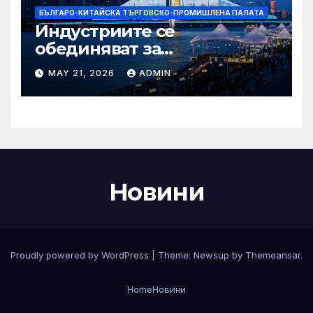
БЪЛГАРО-КИТАЙСКА ТЪРГОВСКО-ПРОМИШЛЕНА ПАЛАТА
Индустриите се
обединяват за
висококачествен растеж на
MAY 21, 2026
ADMIN
културния и
туристическия сектор
Новини
Proudly powered by WordPress
|
Theme:
Newsup
by
Themeansar
.
Home
Новини