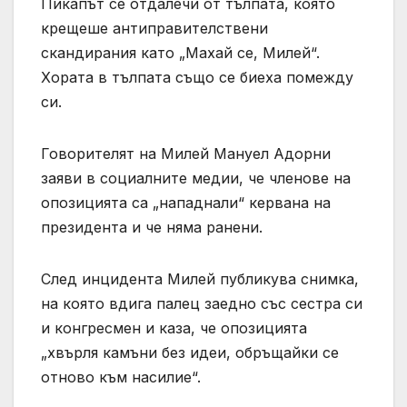
Пикапът се отдалечи от тълпата, която
крещеше антиправителствени
скандирания като „Махай се, Милей“.
Хората в тълпата също се биеха помежду
си.
Говорителят на Милей Мануел Адорни
заяви в социалните медии, че членове на
опозицията са „нападнали“ кервана на
президента и че няма ранени.
След инцидента Милей публикува снимка,
на която вдига палец заедно със сестра си
и конгресмен и каза, че опозицията
„хвърля камъни без идеи, обръщайки се
отново към насилие“.