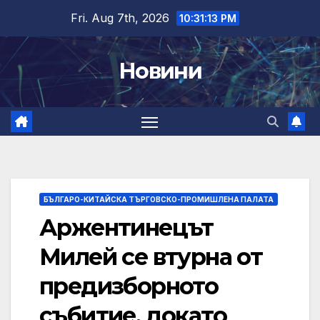
Skip
Fri. Aug 7th, 2026
10:31:14 PM
to
content
Новини
БЪЛГАРО-КИТАЙСКА ТЪРГОВСКО-ПРОМИШЛЕНА ПАЛАТА
Аржентинецът
Милей се втурна от
предизборното
събитие, докато