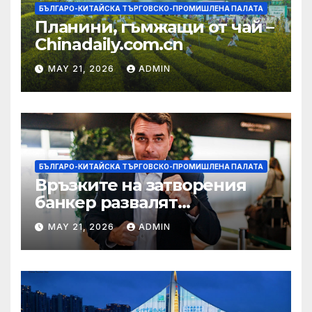
БЪЛГАРО-КИТАЙСКА ТЪРГОВСКО-ПРОМИШЛЕНА ПАЛАТА
Планини, гъмжащи от чай –
Chinadaily.com.cn
MAY 21, 2026
ADMIN
БЪЛГАРО-КИТАЙСКА ТЪРГОВСКО-ПРОМИШЛЕНА ПАЛАТА
Връзките на затворения
банкер развалят
надеждите на Флавио
MAY 21, 2026
ADMIN
Болсонаро за президент на
Бразилия