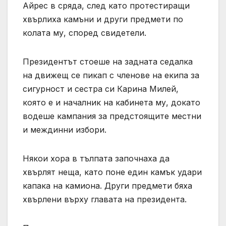
Айрес в сряда, след като протестиращи
хвърлиха камъни и други предмети по
колата му, според свидетели.
Президентът стоеше на задната седалка
на движещ се пикап с членове на екипа за
сигурност и сестра си Карина Милей,
която е и началник на кабинета му, докато
водеше кампания за предстоящите местни
и междинни избори.
Някои хора в тълпата започнаха да
хвърлят неща, като поне един камък удари
капака на камиона. Други предмети бяха
хвърлени върху главата на президента.