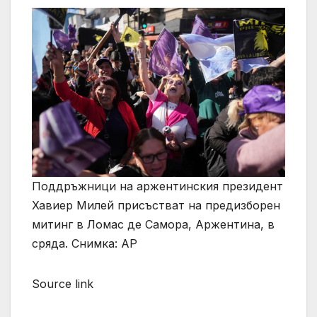
Поддръжници на аржентинския президент
Хавиер Милей присъстват на предизборен
митинг в Ломас де Самора, Аржентина, в
сряда. Снимка: AP
Source link