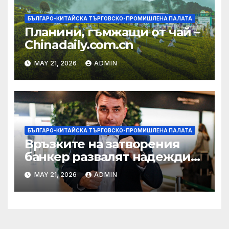
БЪЛГАРО-КИТАЙСКА ТЪРГОВСКО-ПРОМИШЛЕНА ПАЛАТА
Планини, гъмжащи от чай –
Chinadaily.com.cn
MAY 21, 2026
ADMIN
БЪЛГАРО-КИТАЙСКА ТЪРГОВСКО-ПРОМИШЛЕНА ПАЛАТА
Връзките на затворения
банкер развалят надеждите
на Флавио Болсонаро за
MAY 21, 2026
ADMIN
президент на Бразилия