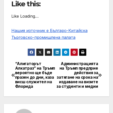
Like this:
Like Loading…
Нашия източник е Българо-Китайска
Търговско-промишлена палaта
“Алигаторът
Администрацията
Post
Алкатраз” на Тръмп
на Тръмп предприе
вероятно ще бъде
действия за
navigation
празен до дни, каза
затягане на срока на
висш служител на
издаване на визите
Флорида
за студенти и медии