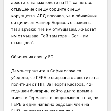
арестите на кметовете на ПП са негово
отмъщение срещу борците срещу
корупцията. АРД посочва, че в обичайния
си циничен маниер Борисов е заявил в
тази връзка: “Не им отмъщавам. Животът
им отмъщава. Той там горе – Бог – им
отмъщава”.
Обвинения срещу ЕС
Демонстрантите в София обаче са
убедени, че ГЕРБ е свързана с арестите на
политици от ПП. За Георги Касабов, 42-
годишен българин, който дълго време е
живял в Германия, е неприемливо това, че
ГЕРБ е един напълно редовен член на
ЕНП, консервативната група в