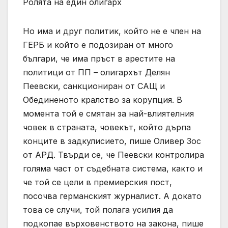
Ролята на един олигарх
Но има и друг политик, който не е член на
ГЕРБ и който е подозиран от много
българи, че има пръст в арестите на
политици от ПП – олигархът Делян
Пеевски, санкциониран от САЩ и
Обединеното кралство за корупция. В
момента той е смятан за най-влиятелния
човек в страната, човекът, който дърпа
конците в задкулисието, пише Оливер Зос
от АРД. Твърди се, че Пеевски контролира
голяма част от съдебната система, както и
че той се цели в премиерския пост,
посочва германският журналист. А докато
това се случи, той полага усилия да
подкопае върховенството на закона, пише