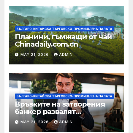
БЪЛГАРО-КИТАЙСКА ТЪРГОВСКО-ПРОМИШЛЕНА ПАЛАТА
Планини, гъмжащи от чай –
Chinadaily.com.cn
MAY 21, 2026
ADMIN
БЪЛГАРО-КИТАЙСКА ТЪРГОВСКО-ПРОМИШЛЕНА ПАЛАТА
Връзките на затворения
банкер развалят
надеждите на Флавио
MAY 21, 2026
ADMIN
Болсонаро за президент на