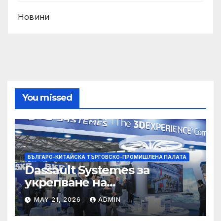
Новини
You missed
БЪЛГАРО-КИТАЙСКА ТЪРГОВСКО-ПРОМИШЛЕНА ПАЛАТА
Dassault Systemes за
укрепване на
изграждането на AI
MAY 21, 2026
ADMIN
екосистема в Китай