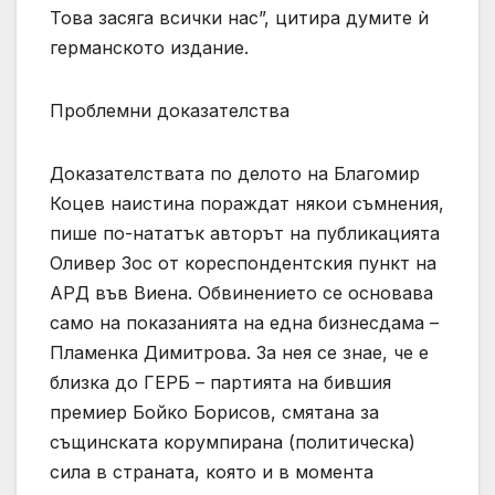
Това засяга всички нас”, цитира думите ѝ
германското издание.
Проблемни доказателства
Доказателствата по делото на Благомир
Коцев наистина пораждат някои съмнения,
пише по-нататък авторът на публикацията
Оливер Зос от кореспондентския пункт на
АРД във Виена. Обвинението се основава
само на показанията на една бизнесдама –
Пламенка Димитрова. За нея се знае, че е
близка до ГЕРБ – партията на бившия
премиер Бойко Борисов, смятана за
същинската корумпирана (политическа)
сила в страната, която и в момента