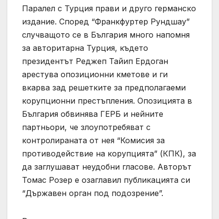
Паралел с Турция прави и друго германско
издание. Според “Франкфуртер Рундшау”
случващото се в България много напомня
за авторитарна Турция, където
президентът Реджеп Тайип Ердоган
арестува опозиционни кметове и ги
вкарва зад решетките за предполагаеми
корупционни престъпления. Опозицията в
България обвинява ГЕРБ и нейните
партньори, че злоупотребяват с
контролираната от нея “Комисия за
противодействие на корупцията” (КПК), за
да заглушават неудобни гласове. Авторът
Томас Розер е озаглавил публикацията си
“Държавен орган под подозрение”.