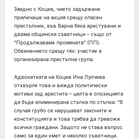
Заедно с Коцев, чието задържане
приличаше на акция срещу опасен
престъпник, във Варна бяха арестувани и
двама общински съветници – също от
“Продължаваме промяната” (ПП).
Обвинението срещу тях: участие в
организирана престъпна група.
Адвокатката на Коцев Ина Лулчева
отхвърля това и вижда политически
мотиви зад арестите – целта е опозицията
да бъде елиминирана стъпка по стъпка: “В
случая грубо се нарушават законите и
конституцията и това трябва да тревожи
всички граждани. Защото не става въпрос
само за един кмет и няколко съветници.