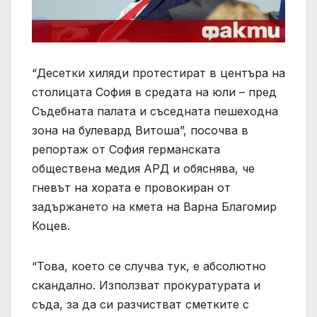
“Десетки хиляди протестират в центъра на
столицата София в средата на юли – пред
Съдебната палата и съседната пешеходна
зона на булевард Витоша”, посочва в
репортаж от София германската
обществена медия АРД и обяснява, че
гневът на хората е провокиран от
задържането на кмета на Варна Благомир
Коцев.
“Това, което се случва тук, е абсолютно
скандално. Използват прокуратурата и
съда, за да си разчистват сметките с