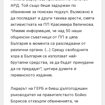
АРД. Той също беше задържан по
обвинение за поискан подкуп. Възможно е
да последват и други такива арести, смята
активистката на ПП Красимира Величкова.
“Имаме информация, че над 50 наши
общински съветници от ПП в цяла
България в момента са разследвани от
различни органи. (…) Срещу свободните
хора в България се използват най-
брутални средства, за да бъдат принудени
да се предадат”, цитира думите ѝ
германското издание.
Лидерът на ГЕРБ и бивш дългогодишен
ръководител на правителството Бойко
Борисов отхвърли обвиненията, че