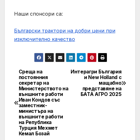
Наши спонсори са:
Български трактори на добри цени при
изключително качество
Среща на
Интерагри България
Post
постоянния
и New Holland с
секретар на
мащабно
navigation
Министерството на
представяне на
външните работи
БАТА АГРО 2025
Иван Кондов със
заместник-
министъра на
външните работи
на Република
Турция Мехмет
Кемал Бозай