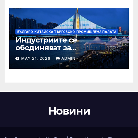
Бразилия
БЪЛГАРО-КИТАЙСКА ТЪРГОВСКО-ПРОМИШЛЕНА ПАЛАТА
Индустриите се
обединяват за
висококачествен растеж на
MAY 21, 2026
ADMIN
културния и
туристическия сектор
Новини