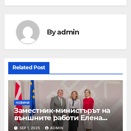
By
admin
Related Post
НОВИНИ
Заместник-министърът на
външните работи Елена
Шекерлетова участва в
SEP 1, 2025
ADMIN