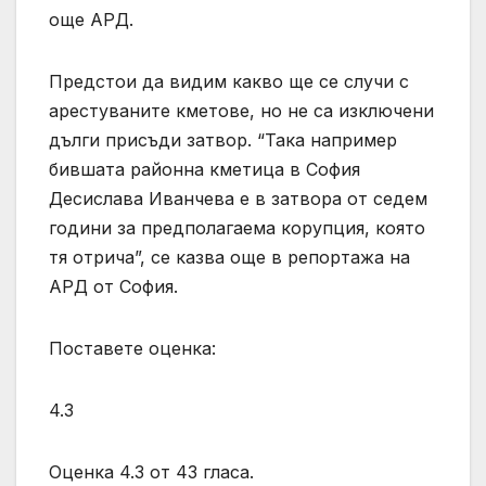
още АРД.
Предстои да видим какво ще се случи с
арестуваните кметове, но не са изключени
дълги присъди затвор. “Така например
бившата районна кметица в София
Десислава Иванчева е в затвора от седем
години за предполагаема корупция, която
тя отрича”, се казва още в репортажа на
АРД от София.
Поставете оценка:
4.3
Оценка 4.3 от 43 гласа.