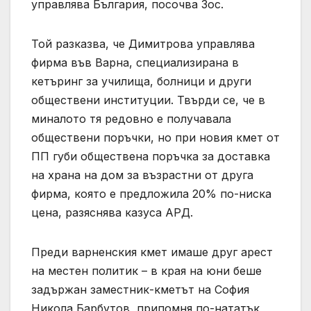
управлява България, посочва Зос.
Той разказва, че Димитрова управлява
фирма във Варна, специализирана в
кетъринг за училища, болници и други
обществени институции. Твърди се, че в
миналото тя редовно е получавала
обществени поръчки, но при новия кмет от
ПП губи обществена поръчка за доставка
на храна на дом за възрастни от друга
фирма, която е предложила 20% по-ниска
цена, разяснява казуса АРД.
Преди варненския кмет имаше друг арест
на местен политик – в края на юни беше
задържан заместник-кметът на София
Никола Барбутов, припомня по-нататък