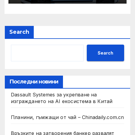
и ние ще им я осигурим
Search
Search
Последни новини
Dassault Systemes за укрепване на
изграждането на AI екосистема в Китай
Планини, гъмжащи от чай – Chinadaily.com.cn
Връзките на затворения банкер развалят