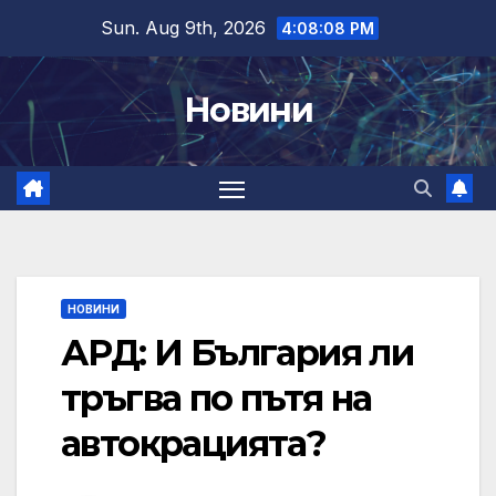
Skip
Sun. Aug 9th, 2026
4:08:10 PM
to
content
Новини
НОВИНИ
АРД: И България ли
тръгва по пътя на
автокрацията?