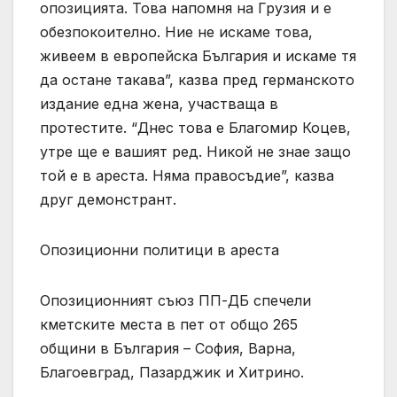
опозицията. Това напомня на Грузия и е
обезпокоително. Ние не искаме това,
живеем в европейска България и искаме тя
да остане такава”, казва пред германското
издание една жена, участваща в
протестите. “Днес това е Благомир Коцев,
утре ще е вашият ред. Никой не знае защо
той е в ареста. Няма правосъдие”, казва
друг демонстрант.
Опозиционни политици в ареста
Опозиционният съюз ПП-ДБ спечели
кметските места в пет от общо 265
общини в България – София, Варна,
Благоевград, Пазарджик и Хитрино.