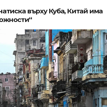
натиска върху Куба, Китай има
можности“