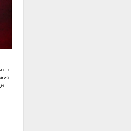
вото
ския
ди