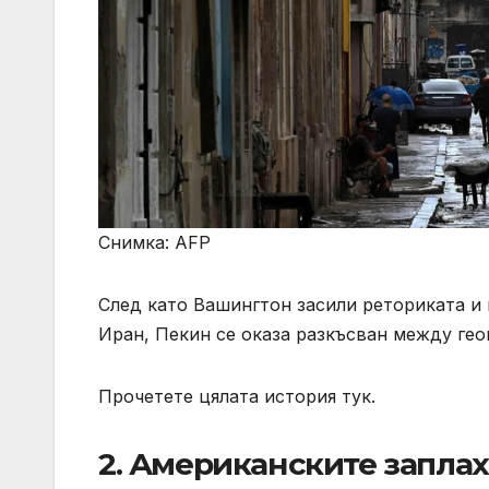
Снимка: AFP
След като Вашингтон засили реториката и 
Иран, Пекин се оказа разкъсван между гео
Прочетете цялата история тук.
2. Американските заплах