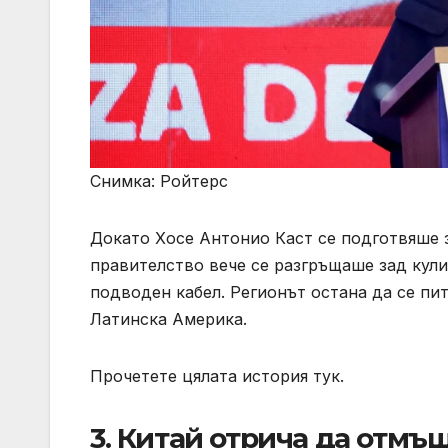
Снимка: Ройтерс
Докато Хосе Антонио Каст се подготвяше з
правителство вече се разгръщаше зад кул
подводен кабел. Регионът остана да се пи
Латинска Америка.
Прочетете цялата история тук.
3. Китай отрича да отмъ