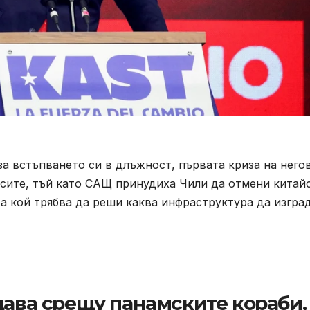
а встъпването си в длъжност, първата криза на него
исите, тъй като САЩ принудиха Чили да отмени китай
та кой трябва да реши каква инфраструктура да изгра
щава срещу панамските кораби,