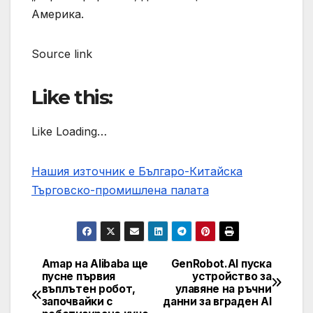
Америка.
Source link
Like this:
Like Loading…
Нашия източник е Българо-Китайска
Търговско-промишлена палaта
Amap на Alibaba ще
GenRobot.AI пуска
Post
пусне първия
устройство за
въплътен робот,
улавяне на ръчни
navigation
започвайки с
данни за вграден AI