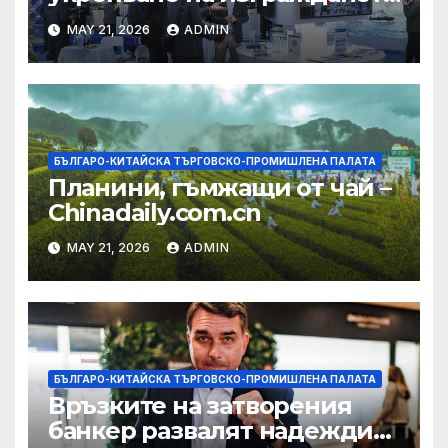
на AI екосистема в Китай
MAY 21, 2026
ADMIN
БЪЛГАРО-КИТАЙСКА ТЪРГОВСКО-ПРОМИШЛЕНА ПАЛАТА
Планини, гъмжащи от чай –
Chinadaily.com.cn
MAY 21, 2026
ADMIN
БЪЛГАРО-КИТАЙСКА ТЪРГОВСКО-ПРОМИШЛЕНА ПАЛАТА
Връзките на затворения
банкер развалят надеждите