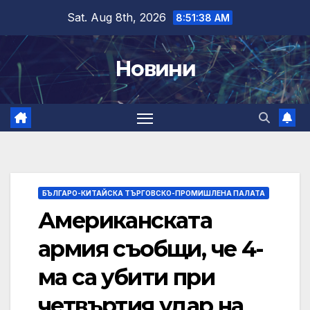
Skip
Sat. Aug 8th, 2026
8:51:39 AM
to
content
Новини
БЪЛГАРО-КИТАЙСКА ТЪРГОВСКО-ПРОМИШЛЕНА ПАЛАТА
Американската
армия съобщи, че 4-
ма са убити при
четвъртия удар на