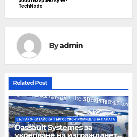
роботизирано куче ·
TechNode
By
admin
Related Post
БЪЛГАРО-КИТАЙСКА ТЪРГОВСКО-ПРОМИШЛЕНА ПАЛАТА
Dassault Systemes за
укрепване на изграждането