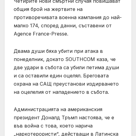
Четирите нови смъртни случая повишават
общия брой на жертвите на
противоречивата военна кампания до най-
малко 174, според данни, съставени от
Agence France-Presse.
Двама души бяха убити при атака в
понеделник, докато SOUTHCOM каза, че
две удари в събота са убили петима души
и са оставили един оцелял. Бреговата
охрана на САЩ преустанови издирването
на оцелелия от нападението в събота.
Администрацията на американския
президент Доналд Тръмп настоява, че е
във война с това, което нарича
„наркотерористи“, действащи в Латинска