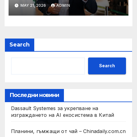
на Флавио Болсонаро за
MAY 21, 2026
ADMIN
президент на Бразилия
Search
Search
Последни новини
Dassault Systemes за укрепване на
изграждането на AI екосистема в Китай
Планини, гъмжащи от чай – Chinadaily.com.cn