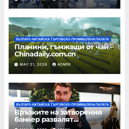
екосистема в Китай
БЪЛГАРО-КИТАЙСКА ТЪРГОВСКО-ПРОМИШЛЕНА ПАЛАТА
Планини, гъмжащи от чай –
Chinadaily.com.cn
MAY 21, 2026
ADMIN
БЪЛГАРО-КИТАЙСКА ТЪРГОВСКО-ПРОМИШЛЕНА ПАЛАТА
Връзките на затворения
банкер развалят
надеждите на Флавио